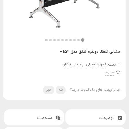
تظار دونفره شفق مدل H152
:
,
تجهیزات هتلی
صندلی انتظار
قیمت های ما رضایت دارید؟
بله
خیر
یحات
مشخصات