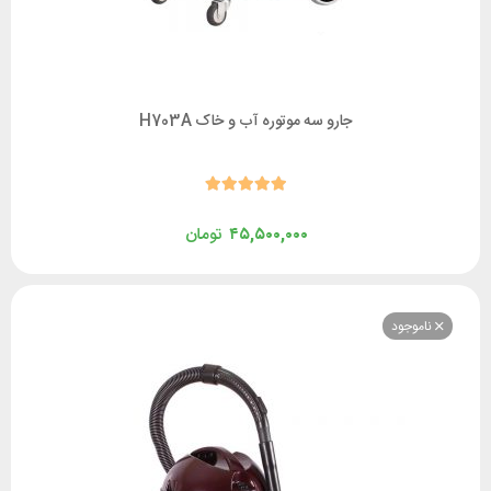
جارو سه موتوره آب و خاک H703A
۴۵,۵۰۰,۰۰۰
تومان
وجود