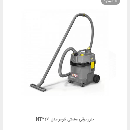
وجود
جارو برقی صنعتی کارچر مدل NT22/1