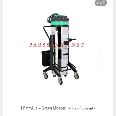
جاروبرقی آب و خاک Green Master مدل H973A