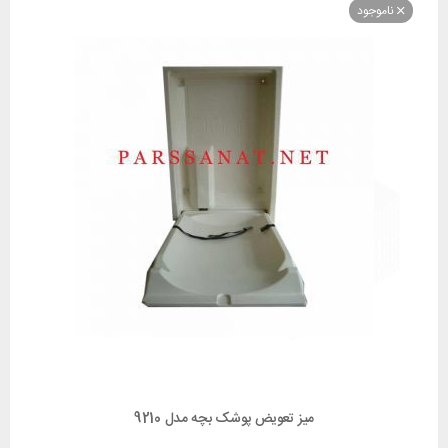
وجود
میز تعویض پوشک بچه مدل 9210