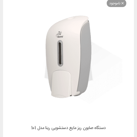
وجود
دستگاه صابون ریز مایع دستشویی رینا مدل 101