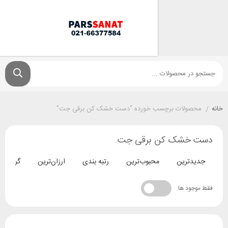
ولات برچسب خورده “دست خشک کن برقی جت”
خشک کن برقی جت
ترین
محبوب‌ترین
رتبه بندی
ارزان‌ترین
گران‌ترین
د ها: