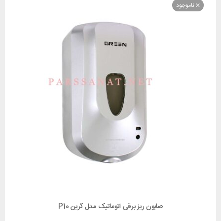
وجود
صابون ریز برقی اتوماتیک مدل گرین P10