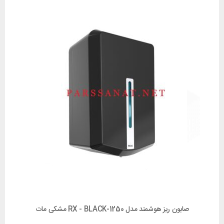
صابون ریز هوشمند مدل 1250-RX - BLACK مشکی مات