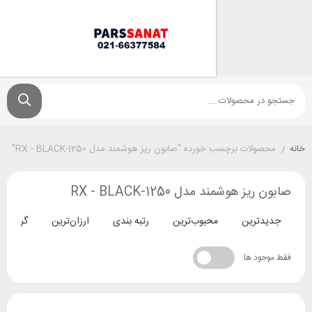
لات برچسب خورده “صابون ریز هوشمند مدل 1250-RX - BLACK”
 هوشمند مدل 1250-RX - BLACK
ترین
محبوب‌ترین
رتبه بندی
ارزان‌ترین
گران‌ترین
د ها: