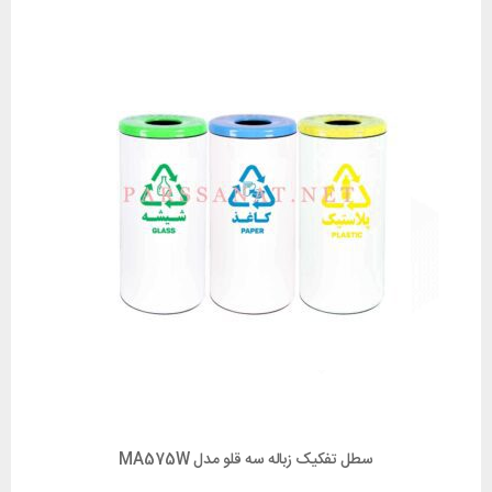
سطل تفکیک زباله سه قلو مدل MA575W