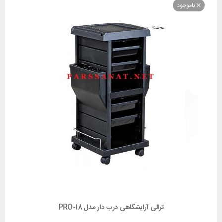
وجود
ترالی آرایشگاهی درب دار مدل PRO-18