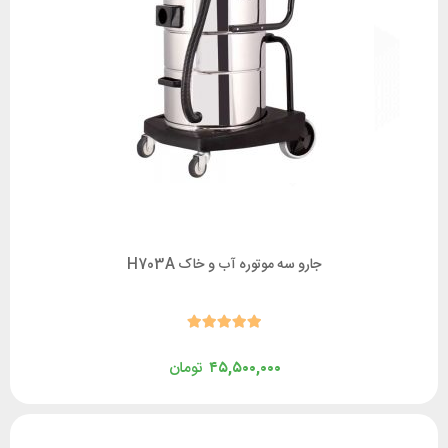
جارو سه موتوره آب و خاک H703A
۴۵,۵۰۰,۰۰۰
تومان