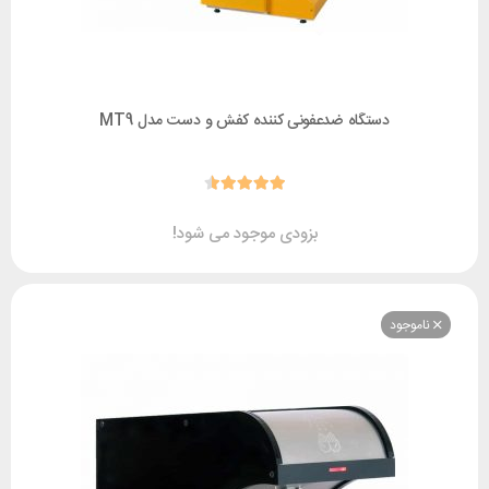
دستگاه ضدعفونی کننده کفش و دست مدل MT9
بزودی موجود می شود!
وجود