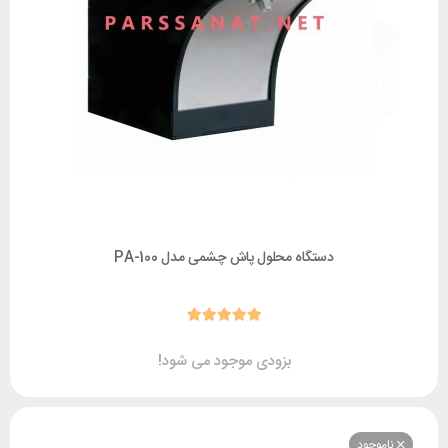
دستگاه محلول پاش چشمی مدل PA-100
بزودی موجود می شود!
وجود