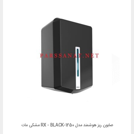
صابون ریز هوشمند مدل 1250-RX - BLACK مشکی مات