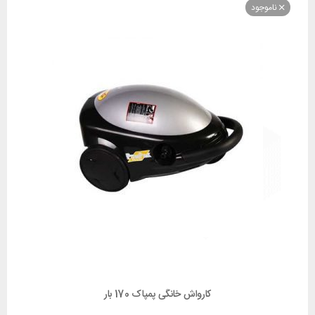
وجود
کارواش خانگی پمپاک 170 بار