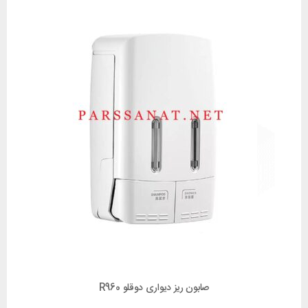
صابون ریز دیواری دوقلو R960