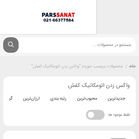
ولات برچسب خورده “واکس زدن اتومکاتیک کفش”
زدن اتومکاتیک کفش
ترین
محبوب‌ترین
رتبه بندی
ارزان‌ترین
گران‌ترین
د ها: