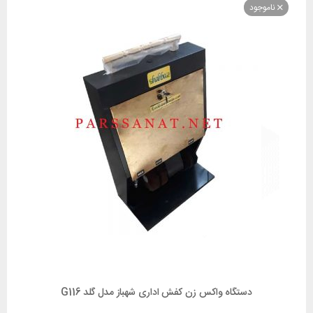
وجود
دستگاه واکس زن کفش اداری شهباز مدل گلد G116