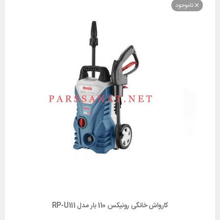
وجود
کارواش خانگی رونیکس 110 بار مدل RP-U111