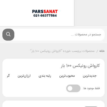
لات برچسب خورده “کارواش رونیکس 100 بار”
رونیکس 100 بار
ترین
محبوب‌ترین
رتبه بندی
ارزان‌ترین
گران‌ترین
د ها: