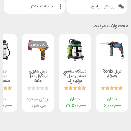
ش و پاسخ
محصولات بیشتر
 مرتبط
ناموجود
ل Ronix
دستگاه مبلشور
دریل شارژی
دستگاه
8
صنعتی مدل 2
اینتگرال مدل
مبلشوی
موتوره کد
550
صنعتی مدل
Green703
420C
CA-B
ن
تومان
بزودی موجود
تومان
۶,۰
۷۷,۵۰۰,۰۰۰
می شود!
۹۶,۵۰۰,۰۰۰