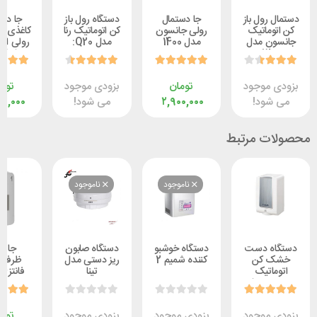
ول باز
جا دستمال
دستگاه رول باز
جا دستمال
اتیک
رولی جانسون
کن اتوماتیک رنا
کاغذی جانسون
 مدل
مدل 1400
مدل Q20:
رولی اتوماتیک
1
مدل Q20KS
وجود
تومان
بزودی موجود
تومان
د!
۲,۹۰۰,۰۰۰
می شود!
۹,۵۰۰,۰۰۰
 مرتبط
ناموجود
ناموجود
 دست
دستگاه خوشبو
دستگاه صابون
جا مایع
کن
کننده شمیم 2
ریز دستی مدل
ظرفشویی
تیک
تینا
فانتزی مدل
reena مدل
Royan
1
وجود
بزودی موجود
بزودی موجود
تومان