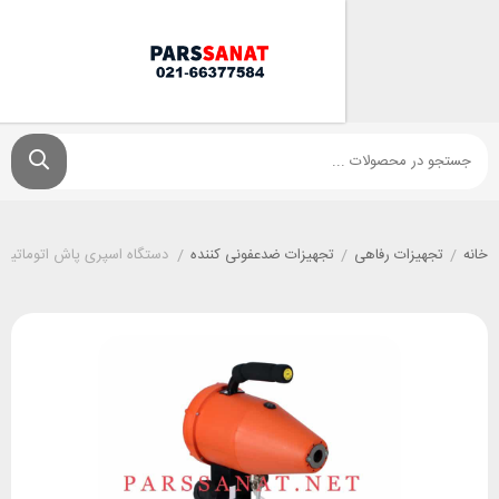
زات رفاهی
/
تجهیزات ضدعفونی کننده
/
دستگاه اسپری پاش اتوماتیک محیط مدل ULV45