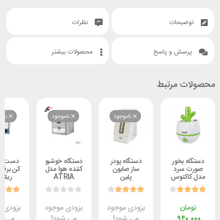
یحات
نظرات
ش و پاسخ
محصولات بیشتر
 مرتبط
ناموجود
ناموجود
ناموجود
بخور
دستگاه پودر
دستگاه خوشبو
دست خشک
سرد
ساز صابون
کننده هوا مدل
کن برقی ارزان
کتوس
پلین
ATRIA
رینا مدل
Reena
1300W
ن
بزودی موجود
بزودی موجود
بزودی موجود
۹۴
می شود!
می شود!
می شود!