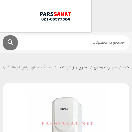
زات رفاهی
/
صابون ریز اتوماتیک
/
دستگاه محلول پاش اتوماتیک BRIMIX مدل 800