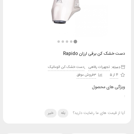
 کن برقی ارزان Rapido
:
,
تجهیزات رفاهی
دست خشک کن اتوماتیک
3فروش موفق
های محصول
قیمت های ما رضایت دارید؟
بله
خیر