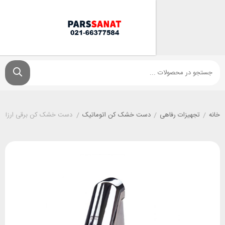
زات رفاهی
/
دست خشک کن اتوماتیک
/
دست خشک کن برقی ارزان جانسون مدل apido C