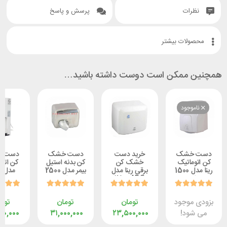
ات
پرسش و پاسخ
ات بیشتر
ممکن است دوست داشته باشید…
وجود
خشک
خرید دست
دست خشک
دست خشک
اتیک
خشک کن
کن بدنه استیل
کن اتوماتیک
رینا مدل 1500
برقی رینا مدل
بیمر مدل 2500
مدل JET
ت
2500ABS
وات
موجود
تومان
تومان
تومان
ود!
۲۳,۵۰۰,۰۰۰
۳۱,۰۰۰,۰۰۰
۱۸,۵۰۰,۰۰۰