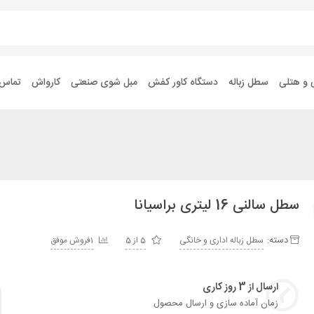
 و هتلی
سطل زباله
دستگاه کاور کفش
مبل شوی صنعتی
کارواش
تماس ب
سطل سالنی 16 لیتری براسیانا
دسته:
سطل زباله اداری و خانگی
5 از 5
1فروش موفق
ارسال از 3 روز کاری
زمان آماده سازی و ارسال محصول