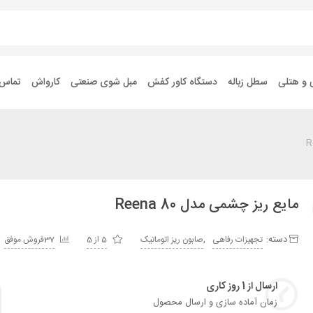
 و هتلی
سطل زباله
دستگاه کاور کفش
مبل شوی صنعتی
کارواش
تماس ب
مایع ریز چشمی مدل Reena 80
دسته:
,
تجهیزات رفاهی
صابون ریز اتوماتیک
5 از 5
37فروش موفق
ارسال از 1 روز کاری
زمان آماده سازی و ارسال محصول