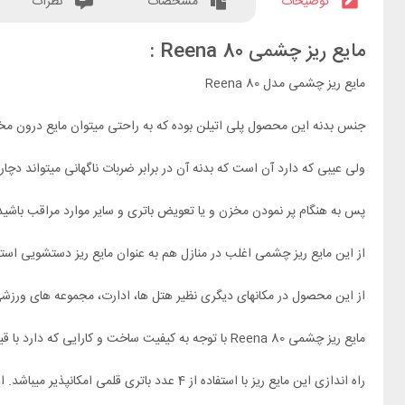
توضیحات
مشخصات
نظرات
مایع ریز چشمی Reena 80 :
مایع ریز چشمی مدل Reena 80
جنس بدنه این محصول پلی اتیلن بوده که به راحتی میتوان مایع درون م
ولی عیبی که دارد آن است که بدنه آن در برابر ضربات ناگهانی میتواند دچ
پس به هنگام پر نمودن مخزن و یا تعویض باتری و سایر موارد مراقب باشید آ
از این مایع ریز چشمی اغلب در منازل هم به عنوان مایع ریز دستشویی استف
از این محصول در مکانهای دیگری نظیر هتل ها، ادارت، مجموعه های ورزشی،
مایع ریز چشمی Reena 80 با توجه به کیفیت ساخت و کارایی که دارد با قیمت بسیار ارزان و مناسبی به خدمت مشتریان عزیز عرضه میگردد.
راه اندازی این مایع ریز با استفاده از 4 عدد باتری قلمی امکانپذیر میباشد. این دستگاه قابلیت اتصال آداپتور را ندارد که با برق شهری نیز عمل نماید و انرژی مصرفی آن فقط با باتری تامین میگردد.