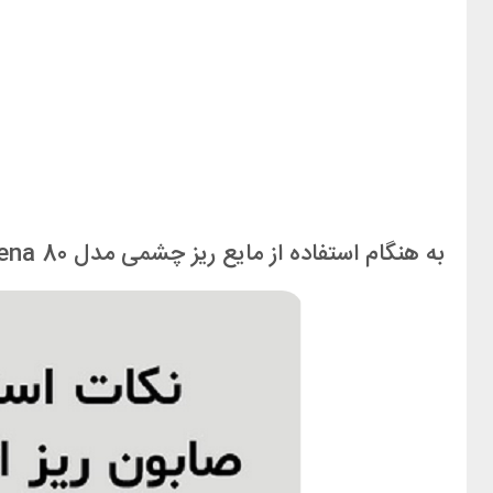
به هنگام استفاده از مایع ریز چشمی مدل Reena 80 به علایم زیر توجه فرمایید.