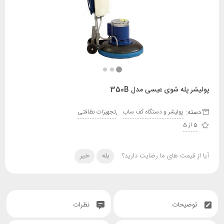
پله شوی عیسی مدل 350B
:
,
پولیشر و دستگاه کف ساب
تجهیزات نظافتی
قیمت های ما رضایت دارید؟
بله
خیر
یحات
نظرات